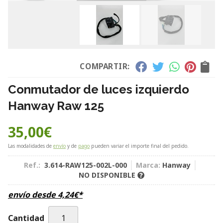
COMPARTIR:
Conmutador de luces izquierdo
Hanway Raw 125
35,00
€
Las modalidades de
envío
y de
pago
pueden variar el importe final del pedido.
Ref.:
3.614-RAW125-002L-000
Marca:
Hanway
NO DISPONIBLE
envío desde
4,24
€
*
Cantidad