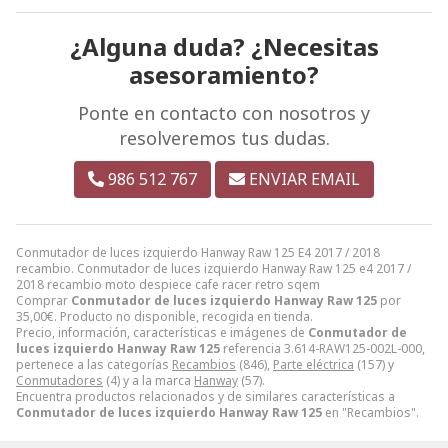
¿Alguna duda? ¿Necesitas
asesoramiento?
Ponte en contacto con nosotros y
resolveremos tus dudas.
986 512 767
ENVIAR EMAIL
Conmutador de luces izquierdo Hanway Raw 125 E4 2017 / 2018
recambio. Conmutador de luces izquierdo Hanway Raw 125 e4 2017 /
2018 recambio moto despiece cafe racer retro sqem
Comprar
Conmutador de luces izquierdo Hanway Raw 125
por
35,00
€
. Producto no disponible, recogida en tienda.
Precio, información, características e imágenes de
Conmutador de
luces izquierdo Hanway Raw 125
referencia 3.614-RAW125-002L-000,
pertenece a las categorías
Recambios
(846),
Parte eléctrica
(157) y
Conmutadores
(4) y a la marca
Hanway
(57).
Encuentra productos relacionados y de similares características a
Conmutador de luces izquierdo Hanway Raw 125
en "Recambios".