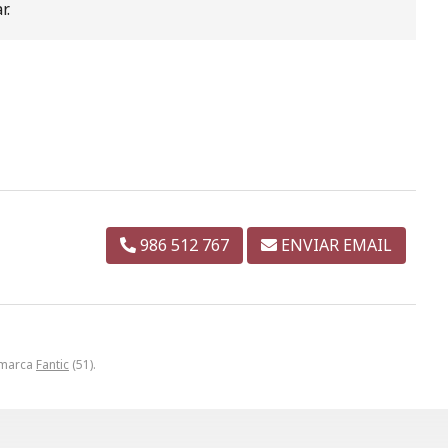
r.
986 512 767
ENVIAR EMAIL
a marca
Fantic
(51).