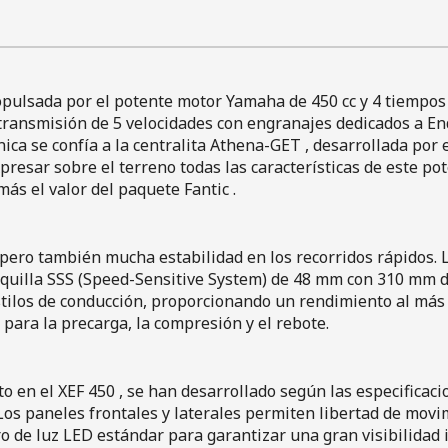
pulsada por el potente motor Yamaha de 450 cc y 4 tiempos .
 transmisión de 5 velocidades con engranajes dedicados a En
ónica se confía a la centralita Athena-GET , desarrollada po
xpresar sobre el terreno todas las características de este p
s el valor del paquete Fantic .
 pero también mucha estabilidad en los recorridos rápidos.
rquilla SSS (Speed-Sensitive System) de 48 mm con 310 mm de
stilos de conducción, proporcionando un rendimiento al má
 para la precarga, la compresión y el rebote.
o en el XEF 450 , se han desarrollado según las especificaci
os paneles frontales y laterales permiten libertad de movimi
ro de luz LED estándar para garantizar una gran visibilidad 