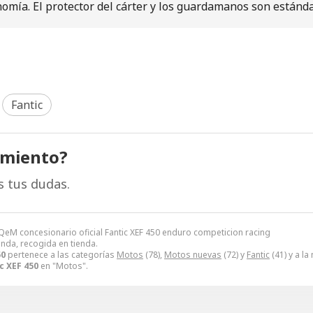
nomía. El protector del cárter y los guardamanos son estánda
Fantic
amiento?
s tus dudas.
SQeM concesionario oficial Fantic XEF 450 enduro competicion racing
enda, recogida en tienda.
50
pertenece a las categorías
Motos
(78),
Motos nuevas
(72) y
Fantic
(41) y a l
c XEF 450
en "Motos".