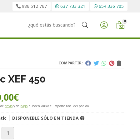
986 512 767
637 733 321
654 336 705
0
Buscar
COMPARTIR:
ic XEF 450
,00
€
 de
envío
y de
pago
pueden variar el importe final del pedido.
tic
DISPONIBLE SÓLO EN TIENDA