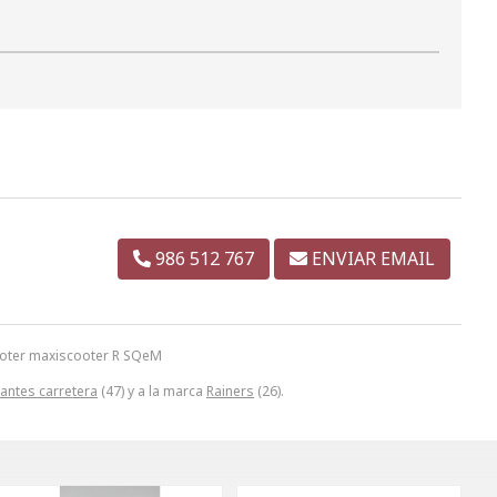
986 512 767
ENVIAR EMAIL
ooter maxiscooter R SQeM
antes carretera
(47) y a la marca
Rainers
(26).