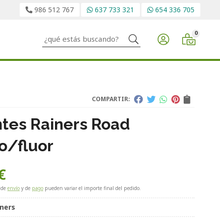
986 512 767
637 733 321
654 336 705
0
Buscar
COMPARTIR:
tes Rainers Road
o/fluor
€
 de
envío
y de
pago
pueden variar el importe final del pedido.
iners