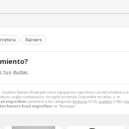
rretera
Rainers
amiento?
s tus dudas.
 . Guantes Rainers Road piel cuero equipacion ropa moto carretera Naked sc
roducto según combinación, recogida en tienda. Disponible en tallas: s; m.
ad negro/fluor
pertenece a las categorías
Boutique
(573),
Guantes
(108) y
Gu
es Rainers Road negro/fluor
en "Boutique".