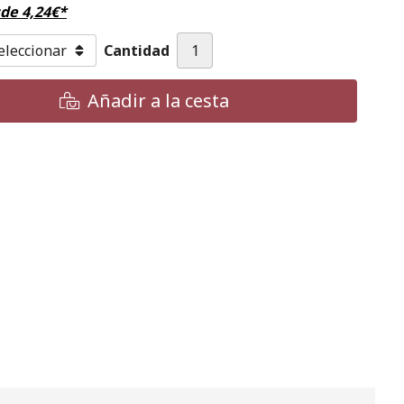
sde
4,24
€
*
Cantidad
Añadir a la cesta