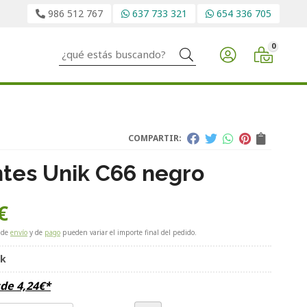
986 512 767
637 733 321
654 336 705
0
Buscar
COMPARTIR:
tes Unik C66 negro
€
 de
envío
y de
pago
pueden variar el importe final del pedido.
ik
sde
4,24
€
*