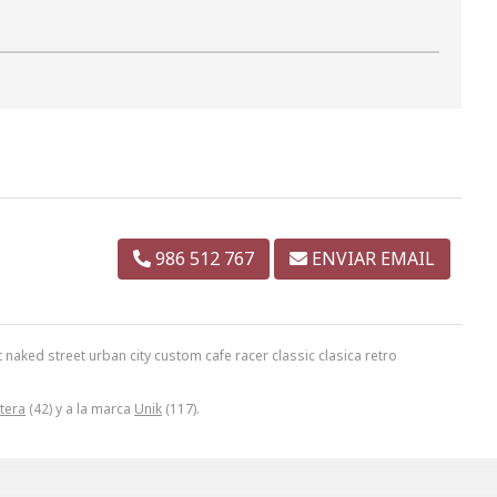
986 512 767
ENVIAR EMAIL
aked street urban city custom cafe racer classic clasica retro
tera
(42) y a la marca
Unik
(117).