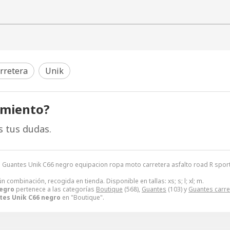
rretera
Unik
amiento?
s tus dudas.
Guantes Unik C66 negro equipacion ropa moto carretera asfalto road R sport n
 combinación, recogida en tienda. Disponible en tallas: xs; s; l; xl; m.
negro
pertenece a las categorías
Boutique
(568),
Guantes
(103) y
Guantes carre
tes Unik C66 negro
en "Boutique".