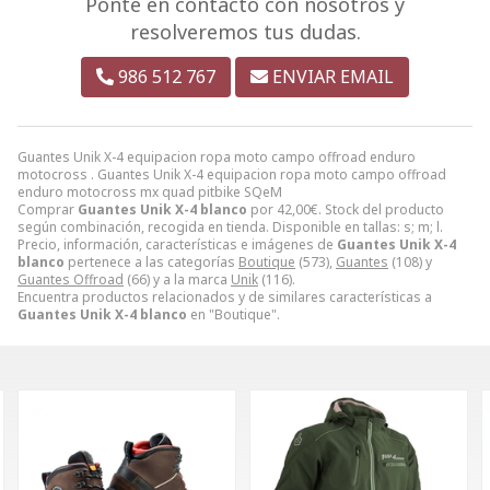
Ponte en contacto con nosotros y
resolveremos tus dudas.
986 512 767
ENVIAR EMAIL
Guantes Unik X-4 equipacion ropa moto campo offroad enduro
motocross . Guantes Unik X-4 equipacion ropa moto campo offroad
enduro motocross mx quad pitbike SQeM
Comprar
Guantes Unik X-4 blanco
por
42,00
€
. Stock del producto
según combinación, recogida en tienda. Disponible en tallas: s; m; l.
Precio, información, características e imágenes de
Guantes Unik X-4
blanco
pertenece a las categorías
Boutique
(573),
Guantes
(108) y
Guantes Offroad
(66) y a la marca
Unik
(116).
Encuentra productos relacionados y de similares características a
Guantes Unik X-4 blanco
en "Boutique".