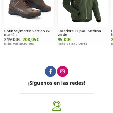
n Stylmartin Vertigo WP
Cazadora 1Up4D Medusa
Chaqueta
rón
verde
transpa
,00€
208,05€
95,00€
20,00
 variaciones
más variaciones
más va
¡Síguenos en las redes!