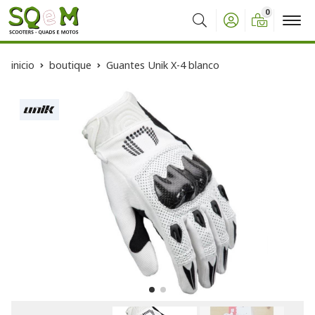
0
Buscar
inicio
boutique
Guantes Unik X-4 blanco