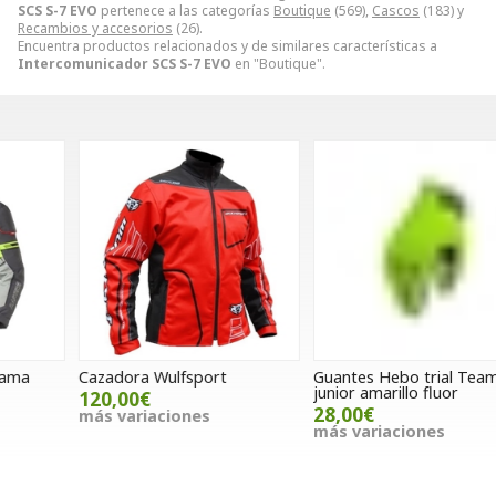
SCS S-7 EVO
pertenece a las categorías
Boutique
(569),
Cascos
(183) y
Recambios y accesorios
(26).
Encuentra productos relacionados y de similares características a
Intercomunicador SCS S-7 EVO
en "Boutique".
Cazadora Wulfsport
Guantes Hebo trial Team II
G
junior amarillo fluor
N
120,00€
28,00€
más variaciones
más variaciones
m