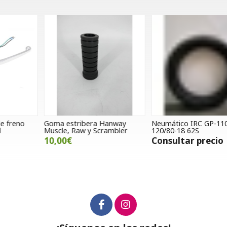
Goma estribera Hanway
Neumático IRC GP-110R
P
Muscle, Raw y Scrambler
120/80-18 62S
R
(
10,00€
Consultar precio