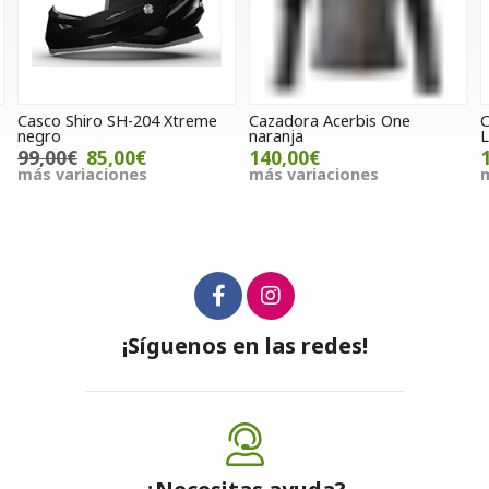
Casco Shiro SH-204 Xtreme
Cazadora Acerbis One
C
negro
naranja
L
99,00€
85,00€
140,00€
más variaciones
más variaciones
m
¡Síguenos en las redes!