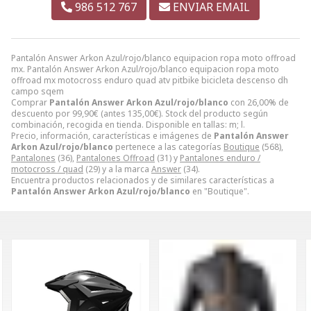
986 512 767
ENVIAR EMAIL
Pantalón Answer Arkon Azul/rojo/blanco equipacion ropa moto offroad
mx. Pantalón Answer Arkon Azul/rojo/blanco equipacion ropa moto
offroad mx motocross enduro quad atv pitbike bicicleta descenso dh
campo sqem
Comprar
Pantalón Answer Arkon Azul/rojo/blanco
con 26,00% de
descuento por
99,90
€
(antes
135,00
€
). Stock del producto según
combinación, recogida en tienda. Disponible en tallas: m; l.
Precio, información, características e imágenes de
Pantalón Answer
Arkon Azul/rojo/blanco
pertenece a las categorías
Boutique
(568),
Pantalones
(36),
Pantalones Offroad
(31) y
Pantalones enduro /
motocross / quad
(29) y a la marca
Answer
(34).
Encuentra productos relacionados y de similares características a
Pantalón Answer Arkon Azul/rojo/blanco
en "Boutique".