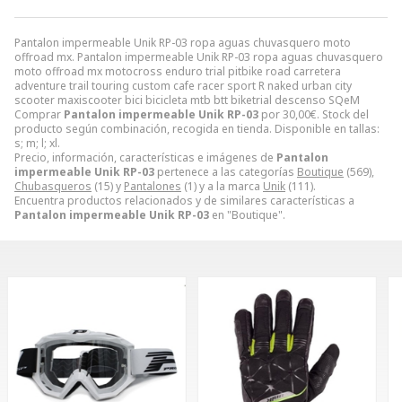
Pantalon impermeable Unik RP-03 ropa aguas chuvasquero moto
offroad mx. Pantalon impermeable Unik RP-03 ropa aguas chuvasquero
moto offroad mx motocross enduro trial pitbike road carretera
adventure trail touring custom cafe racer sport R naked urban city
scooter maxiscooter bici bicicleta mtb btt biketrial descenso SQeM
Comprar
Pantalon impermeable Unik RP-03
por
30,00
€
. Stock del
producto según combinación, recogida en tienda. Disponible en tallas:
s; m; l; xl.
Precio, información, características e imágenes de
Pantalon
impermeable Unik RP-03
pertenece a las categorías
Boutique
(569),
Chubasqueros
(15) y
Pantalones
(1) y a la marca
Unik
(111).
Encuentra productos relacionados y de similares características a
Pantalon impermeable Unik RP-03
en "Boutique".