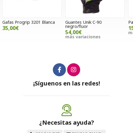
Guantes Unik C-90
Pantalón Hebo Scratch gris
S
negro/fluor
P
156,00€
54,00€
más variaciones
más variaciones
m
¡Síguenos en las redes!
¿Necesitas ayuda?