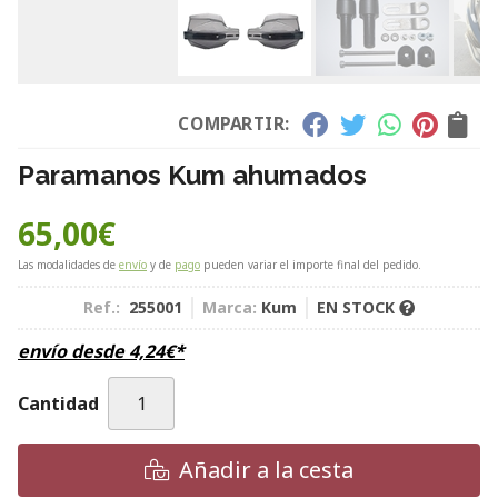
COMPARTIR:
Paramanos Kum ahumados
65,00
€
Las modalidades de
envío
y de
pago
pueden variar el importe final del pedido.
Ref.:
255001
Marca:
Kum
EN STOCK
envío desde
4,24
€
*
Cantidad
Añadir a la cesta