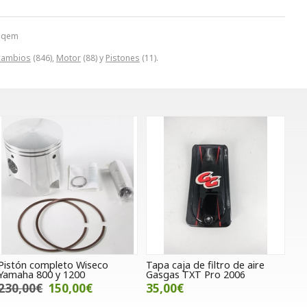
 sqem
cambios
(846),
Motor
(88) y
Pistones
(11).
Pistón completo Wiseco
Tapa caja de filtro de aire
Yamaha 800 y 1200
Gasgas TXT Pro 2006
230,00€
150,00€
35,00€