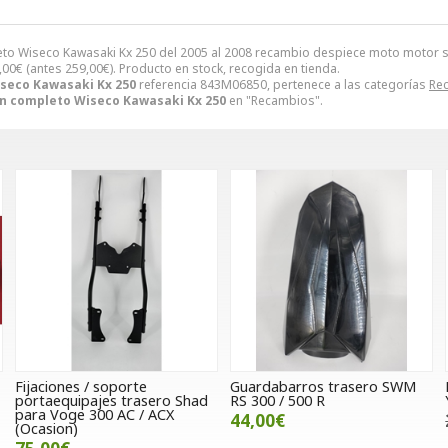
leto Wiseco Kawasaki Kx 250 del 2005 al 2008 recambio despiece moto motor
,00
€
(antes
259,00
€
). Producto en stock, recogida en tienda.
seco Kawasaki Kx 250
referencia 843M06850, pertenece a las categorías
Re
ón completo Wiseco Kawasaki Kx 250
en "Recambios".
1
Fijaciones / soporte
Guardabarros trasero SWM
portaequipajes trasero Shad
RS 300 / 500 R
para Voge 300 AC / ACX
44,00€
(Ocasion)