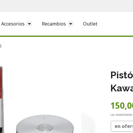
Accesorios
Recambios
Outlet
0
Pist
Kawa
150,0
Las modalidades
en ofer