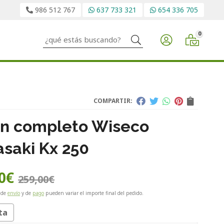
986 512 767
637 733 321
654 336 705
0
Buscar
COMPARTIR:
ón completo Wiseco
saki Kx 250
0
€
259,00
€
 de
envío
y de
pago
pueden variar el importe final del pedido.
ta