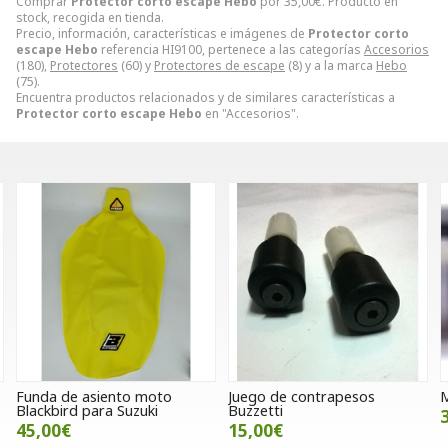
Comprar
Protector corto escape Hebo
por
35,00
€
. Producto en
stock, recogida en tienda.
Precio, información, características e imágenes de
Protector corto
escape Hebo
referencia HI9100, pertenece a las categorías
Accesorios
(180),
Protectores
(60) y
Protectores de escape
(8) y a la marca
Hebo
(75).
Encuentra productos relacionados y de similares características a
Protector corto escape Hebo
en "Accesorios".
Juego de contrapesos
Manoplas Kum modelo 264
Buzzetti
37,00€
15,00€