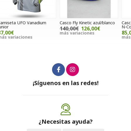
Casco Fly Kinetic azul/blanco
Casco jet Nolan N42 Classic
C
N-Com plata
140,00€
126,00€
85,00€
más variaciones
m
más variaciones
¡Síguenos en las redes!
¿Necesitas ayuda?