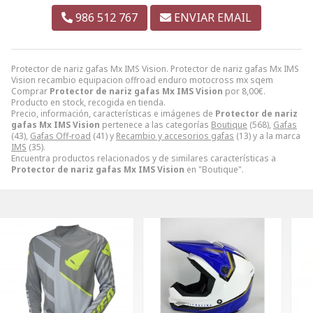
986 512 767
ENVIAR EMAIL
Protector de nariz gafas Mx IMS Vision. Protector de nariz gafas Mx IMS
Vision recambio equipacion offroad enduro motocross mx sqem
Comprar
Protector de nariz gafas Mx IMS Vision
por
8,00
€
.
Producto en stock, recogida en tienda.
Precio, información, características e imágenes de
Protector de nariz
gafas Mx IMS Vision
pertenece a las categorías
Boutique
(568),
Gafas
(43),
Gafas Off-road
(41) y
Recambio y accesorios gafas
(13) y a la marca
IMS
(35).
Encuentra productos relacionados y de similares características a
Protector de nariz gafas Mx IMS Vision
en "Boutique".