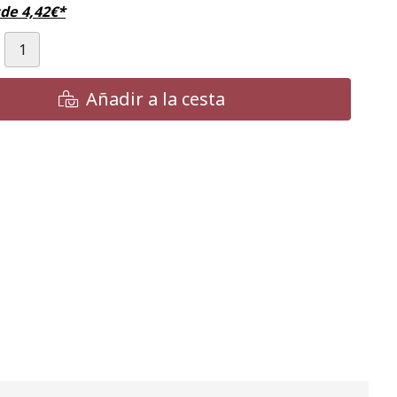
sde
4,42
€
*
Añadir a la cesta