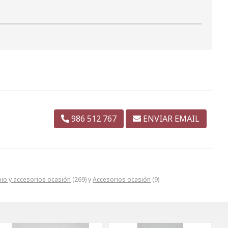
986 512 767
ENVIAR EMAIL
io y accesorios ocasión
(269) y
Accesorios ocasión
(9).