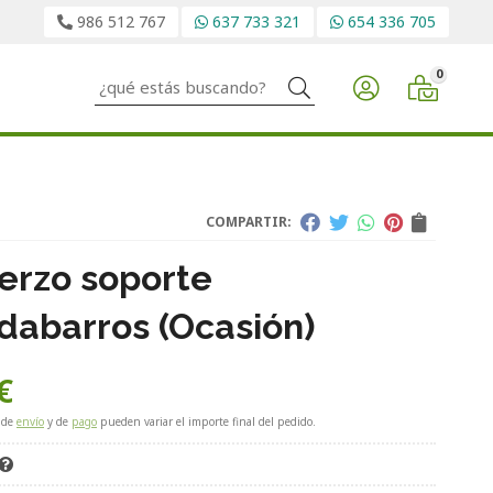
986 512 767
637 733 321
654 336 705
0
Buscar
COMPARTIR:
erzo soporte
dabarros (Ocasión)
€
 de
envío
y de
pago
pueden variar el importe final del pedido.