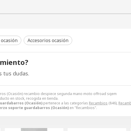
 ocasión
Accesorios ocasión
amiento?
s tus dudas.
arros (Ocasión) recambio despiece segunda mano moto offroad sqem
oducto en stock, recogida en tienda.
guardabarros (Ocasión)
pertenece a las categorías
Recambios
(846),
Recamb
erzo soporte guardabarros (Ocasión)
en "Recambios".