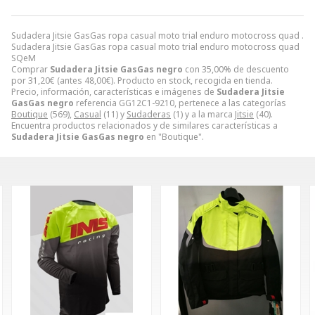
Sudadera Jitsie GasGas ropa casual moto trial enduro motocross quad .
Sudadera Jitsie GasGas ropa casual moto trial enduro motocross quad
SQeM
Comprar
Sudadera Jitsie GasGas negro
con 35,00% de descuento
por
31,20
€
(antes
48,00
€
). Producto en stock, recogida en tienda.
Precio, información, características e imágenes de
Sudadera Jitsie
GasGas negro
referencia GG12C1-9210, pertenece a las categorías
Boutique
(569),
Casual
(11) y
Sudaderas
(1) y a la marca
Jitsie
(40).
Encuentra productos relacionados y de similares características a
Sudadera Jitsie GasGas negro
en "Boutique".