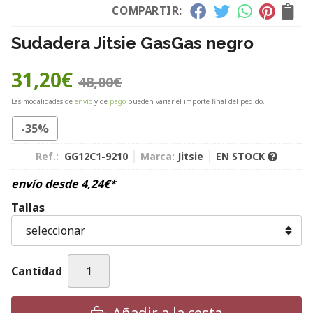
COMPARTIR:
Sudadera Jitsie GasGas negro
31,20
€
48,00
€
Las modalidades de
envío
y de
pago
pueden variar el importe final del pedido.
-35%
Ref.:
GG12C1-9210
Marca:
Jitsie
EN STOCK
envío desde
4,24
€
*
Tallas
Cantidad
Añadir a la cesta