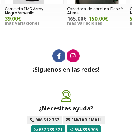
Cazadora de cordura Desiré
Chaqueta Seventy SD-A5
Atena
Negro/amarillo
165,00€
150,00€
55,00€
más variaciones
más variaciones
¡Síguenos en las redes!
¿Necesitas ayuda?
986 512 767
ENVIAR EMAIL
637 733 321
654 336 705