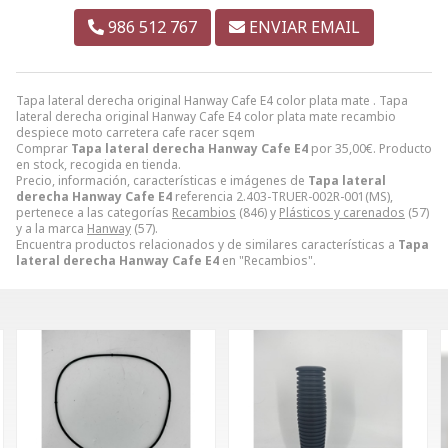
986 512 767
ENVIAR EMAIL
Tapa lateral derecha original Hanway Cafe E4 color plata mate . Tapa
lateral derecha original Hanway Cafe E4 color plata mate recambio
despiece moto carretera cafe racer sqem
Comprar
Tapa lateral derecha Hanway Cafe E4
por
35,00
€
. Producto
en stock, recogida en tienda.
Precio, información, características e imágenes de
Tapa lateral
derecha Hanway Cafe E4
referencia 2.403-TRUER-002R-001(MS),
pertenece a las categorías
Recambios
(846) y
Plásticos y carenados
(57)
y a la marca
Hanway
(57).
Encuentra productos relacionados y de similares características a
Tapa
lateral derecha Hanway Cafe E4
en "Recambios".