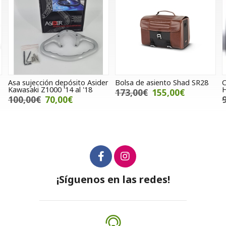
Asa sujección depósito Asider
Bolsa de asiento Shad SR28
C
Kawasaki Z1000 '14 al '18
H
173,00€
155,00€
100,00€
70,00€
¡Síguenos en las redes!