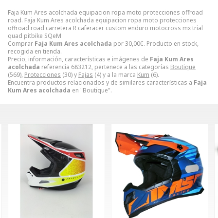
Faja Kum Ares acolchada equipacion ropa moto protecciones offroad
road. Faja Kum Ares acolchada equipacion ropa moto protecciones
offroad road carretera R caferacer custom enduro motocross mx trial
quad pitbike SQeM
Comprar
Faja Kum Ares acolchada
por
30,00
€
. Producto en stock,
recogida en tienda.
Precio, información, características e imágenes de
Faja Kum Ares
acolchada
referencia 683212, pertenece a las categorías
Boutique
(569),
Protecciones
(30) y
Fajas
(4) y a la marca
Kum
(6).
Encuentra productos relacionados y de similares características a
Faja
Kum Ares acolchada
en "Boutique".