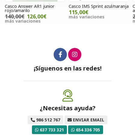
Casco Answer AR1 junior
Casco IMS Sprint azul/naranja
C
rojo/amarilo
a
115,00€
140,00€
126,00€
más variaciones
más variaciones
m
¡Síguenos en las redes!
¿Necesitas ayuda?
986 512 767
ENVIAR EMAIL
637 733 321
654 336 705