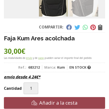
COMPARTIR:
Faja Kum Ares acolchada
30,00
€
Las modalidades de
envío
y de
pago
pueden variar el importe final del pedido.
Ref.:
683212
Marca:
Kum
EN STOCK
envío desde
4,24
€
*
Cantidad
Añadir a la cesta