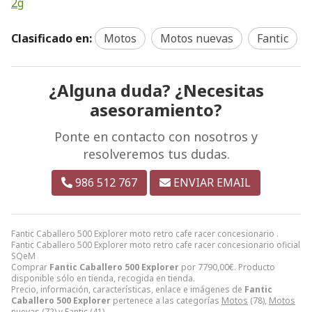
2g
Clasificado en:
Motos
Motos nuevas
Fantic
¿Alguna duda? ¿Necesitas
asesoramiento?
Ponte en contacto con nosotros y
resolveremos tus dudas.
986 512 767
ENVIAR EMAIL
Fantic Caballero 500 Explorer moto retro cafe racer concesionario .
Fantic Caballero 500 Explorer moto retro cafe racer concesionario oficial
SQeM
Comprar
Fantic Caballero 500 Explorer
por
7790,00
€
. Producto
disponible sólo en tienda, recogida en tienda.
Precio, información, características, enlace e imágenes de
Fantic
Caballero 500 Explorer
pertenece a las categorías
Motos
(78),
Motos
nuevas
(72) y
Fantic
(41).