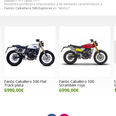
Encuentra productos relacionados y de similares características a
Fantic Caballero 500 Explorer
en "Motos".
Fantic Caballero 500
Sidecar SWM Urban 525
S
Scrambler roja
Verde
6990,00€
11000,00€