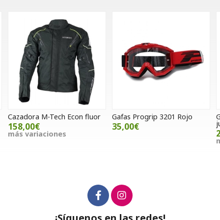
Cazadora M-Tech Econ fluor
Gafas Progrip 3201 Rojo
G
j
158,00€
35,00€
más variaciones
m
¡Síguenos en las redes!