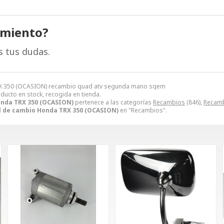
amiento?
s tus dudas.
RX 350 (OCASION) recambio quad atv segunda mano sqem
oducto en stock, recogida en tienda.
onda TRX 350 (OCASION)
pertenece a las categorías
Recambios
(846),
Recamb
l de cambio Honda TRX 350 (OCASION)
en "Recambios".