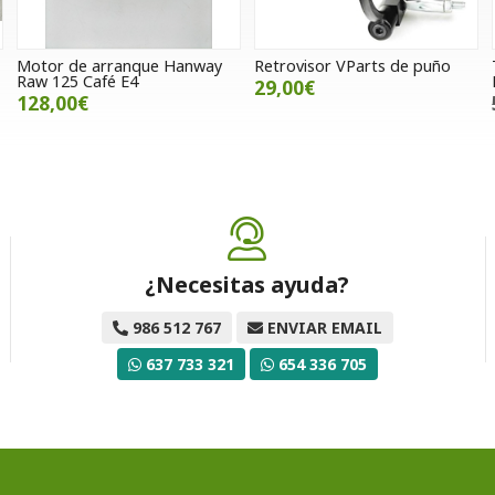
Motor de arranque Hanway
Retrovisor VParts de puño
Raw 125 Café E4
29,00€
128,00€
¿Necesitas ayuda?
986 512 767
ENVIAR EMAIL
637 733 321
654 336 705