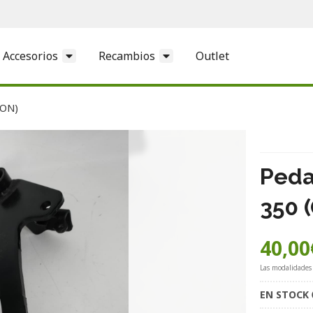
Accesorios
Recambios
Outlet
ION)
Peda
350 
40,00
Las modalidades
EN STOCK