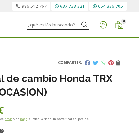
986 512 767
637 733 321
654 336 705
0
Buscar
COMPARTIR:
l de cambio Honda TRX
(OCASION)
€
 de
envío
y de
pago
pueden variar el importe final del pedido.