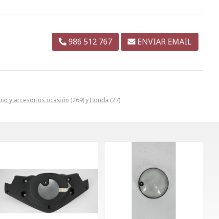
986 512 767
ENVIAR EMAIL
io y accesorios ocasión
(269) y
Honda
(27).