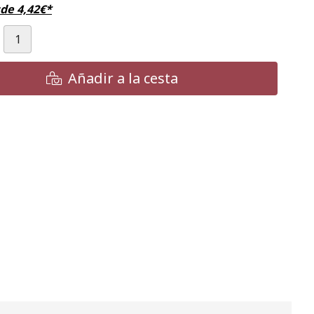
sde
4,42
€
*
Añadir a la cesta