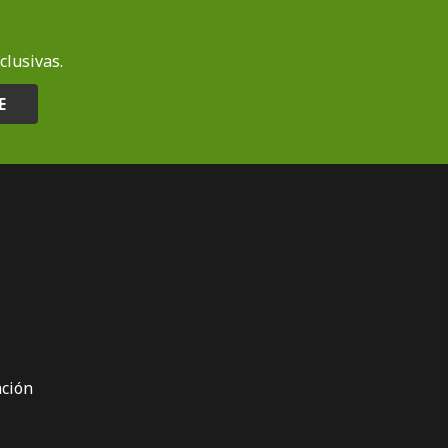
clusivas.
E
ción